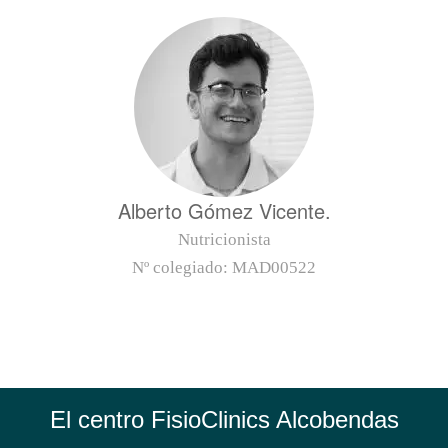
Alberto Gómez Vicente.
Nutricionista
Nº colegiado:
MAD00522
El centro FisioClinics Alcobendas