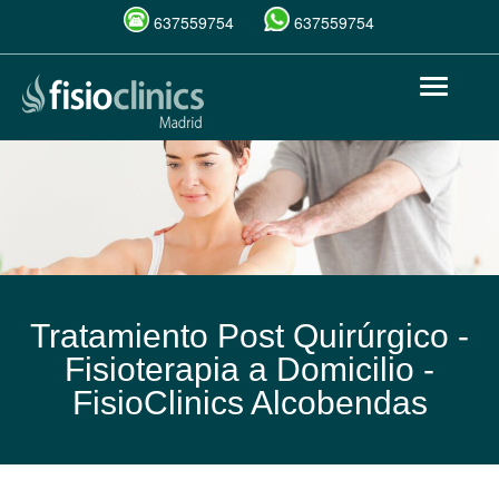
637559754
637559754
Pasar
Toggle
al
navigat
contenido
principal
Tratamiento Post Quirúrgico -
Fisioterapia a Domicilio -
FisioClinics Alcobendas