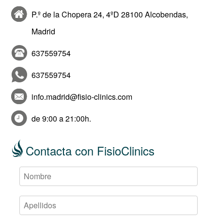
P.º de la Chopera 24, 4ºD 28100 Alcobendas,
Madrid
637559754
637559754
info.madrid@fisio-clinics.com
de 9:00 a 21:00h.
Contacta con FisioClinics