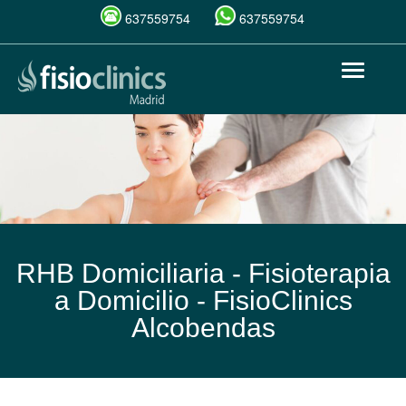
637559754
637559754
Pasar
Toggle
al
navigat
contenido
principal
RHB Domiciliaria - Fisioterapia
a Domicilio -
FisioClinics
Alcobendas