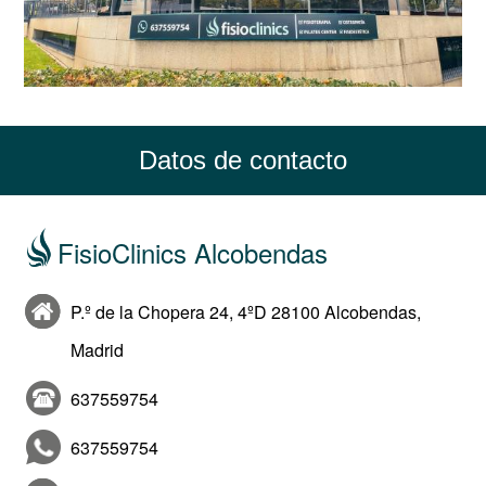
Datos de contacto
FisioClinics Alcobendas
P.º de la Chopera 24, 4ºD 28100 Alcobendas,
Madrid
637559754
637559754