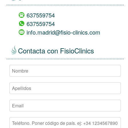
637559754
637559754
info.madrid@fisio-clinics.com
Contacta con FisioClinics